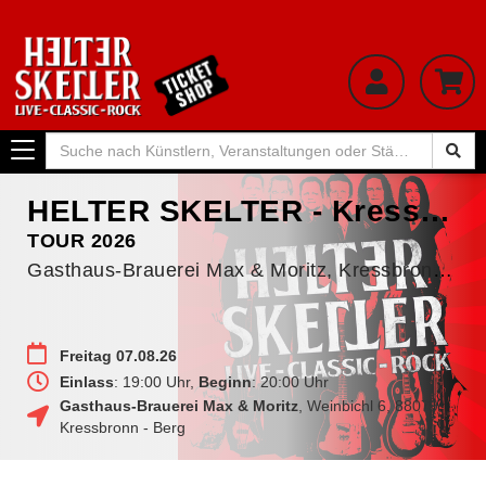
Toggle
navigation
HELTER SKELTER - Kressbronn/Berg
TOUR 2026
Gasthaus-Brauerei Max & Moritz, Kressbronn - Berg
Freitag 07.08.26
Einlass
: 19:00 Uhr,
Beginn
: 20:00 Uhr
Gasthaus-Brauerei Max & Moritz
,
Weinbichl 6
,
88079
Kressbronn - Berg