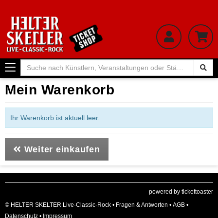
Toggle
navigation
Mein Warenkorb
Ihr Warenkorb ist aktuell leer.
Weiter einkaufen
powered by tickettoaster
© HELTER SKELTER Live-Classic-Rock •
Fragen & Antworten
•
AGB
•
Datenschutz
•
Impressum