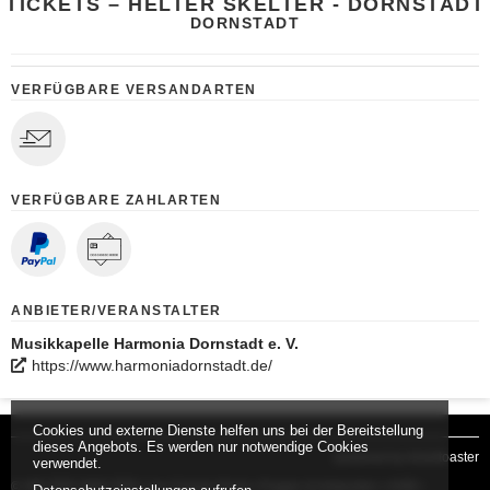
TICKETS – HELTER SKELTER - DORNSTADT
DORNSTADT
VERFÜGBARE VERSANDARTEN
VERFÜGBARE ZAHLARTEN
ANBIETER/VERANSTALTER
Musikkapelle Harmonia Dornstadt e. V.
https://www.harmoniadornstadt.de/
Cookies und externe Dienste helfen uns bei der Bereitstellung
dieses Angebots. Es werden nur notwendige Cookies
powered by tickettoaster
verwendet.
© HELTER SKELTER Live-Classic-Rock •
Fragen & Antworten
•
AGB
•