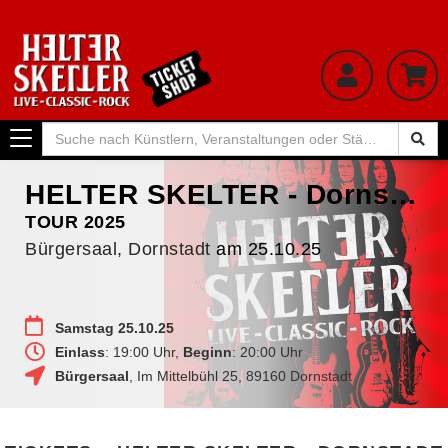
Toggle
navigation
HELTER SKELTER - Dornstadt
TOUR 2025
Bürgersaal, Dornstadt
am 25.10.25
Samstag 25.10.25
Einlass
: 19:00 Uhr,
Beginn
: 20:00 Uhr
Bürgersaal
,
Im Mittelbühl 25
,
89160
Dornstadt