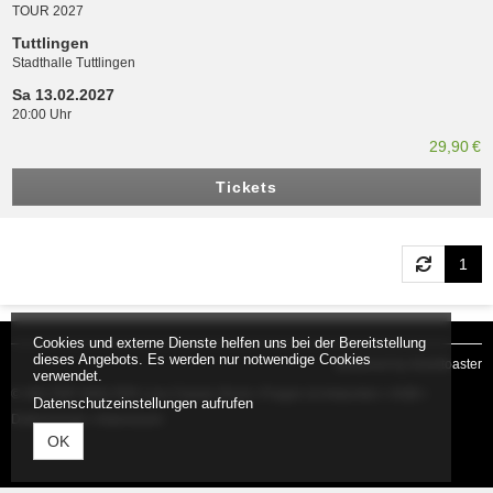
TOUR 2027
Tuttlingen
Stadthalle Tuttlingen
Sa 13.02.2027
20:00 Uhr
29,90 €
Tickets
1
Cookies und externe Dienste helfen uns bei der Bereitstellung
dieses Angebots. Es werden nur notwendige Cookies
powered by tickettoaster
verwendet.
© HELTER SKELTER Live-Classic-Rock •
Fragen & Antworten
•
AGB
•
Datenschutzeinstellungen aufrufen
Datenschutz
•
Impressum
OK