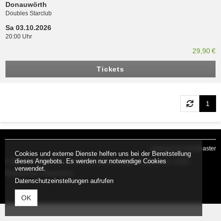
Donauwörth
Doubles Starclub
Sa 03.10.2026
20:00 Uhr
29,90 €
Tickets
1
powered by tickettoaster
Cookies und externe Dienste helfen uns bei der Bereitstellung
dieses Angebots. Es werden nur notwendige Cookies
© HELTER SKELTER Live-Classic-Rock •
Fragen & Antworten
•
AGB
•
verwendet.
Datenschutz
•
Impressum
Datenschutzeinstellungen aufrufen
OK