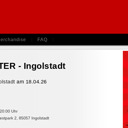
erchandise
FAQ
R - Ingolstadt
olstadt
am 18.04.26
 20:00 Uhr
stpark 2
,
85057
Ingolstadt